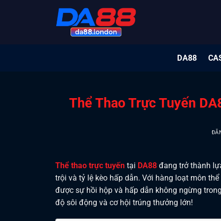
Bỏ
qua
nội
dung
DA88
CA
Thể Thao Trực Tuyến DA8
ĐĂ
Thể thao trực tuyến
tại
DA88
đang trở thành lự
trội và tỷ lệ kèo hấp dẫn. Với hàng loạt môn t
được sự hồi hộp và hấp dẫn không ngừng trong 
độ sôi động và cơ hội trúng thưởng lớn!