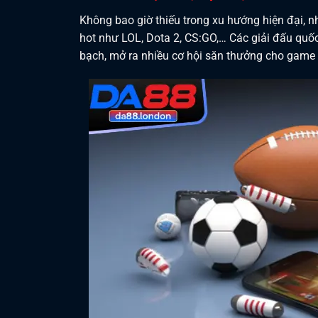
Không bao giờ thiếu trong xu hướng hiện đại, 
hot như LOL, Dota 2, CS:GO,… Các giải đấu quốc
bạch, mở ra nhiều cơ hội săn thưởng cho game 