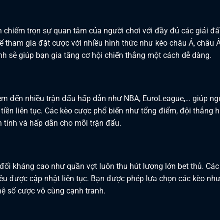
chiếm trọn sự quan tâm của người chơi với đầy đủ các giải đ
ể tham gia đặt cược với nhiều hình thức như kèo châu Á, châu Â
anh sẽ giúp bạn gia tăng cơ hội chiến thắng một cách dễ dàng.
em đến nhiều trận đấu hấp dẫn như NBA, EuroLeague,… giúp ng
 tiền liên tục. Các kèo cược phổ biến như tổng điểm, đội thắng h
 tính và hấp dẫn cho mỗi trận đấu.
ối kháng cao như quần vợt luôn thu hút lượng lớn bet thủ. Các 
u được cập nhật liên tục. Bạn được phép lựa chọn các kèo nh
 hệ số cược vô cùng cạnh tranh.