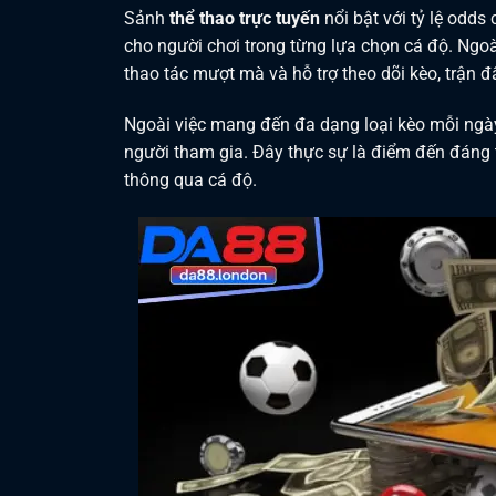
Sảnh
thể thao trực tuyến
nổi bật với tỷ lệ odds
cho người chơi trong từng lựa chọn cá độ. Ngoà
thao tác mượt mà và hỗ trợ theo dõi kèo, trận đ
Ngoài việc mang đến đa dạng loại kèo mỗi ngày,
người tham gia. Đây thực sự là điểm đến đáng t
thông qua cá độ.