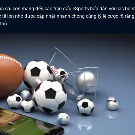
nhà cái còn mang đến các trận đấu eSports hấp dẫn với các bộ 
 tế lớn nhỏ được cập nhật nhanh chóng cùng tỷ lệ cược rõ ràng
thủ.