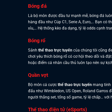
Bóng đá
Là bộ môn được đầu tư mạnh mẽ, bóng đá luôn 
hàng đầu như Cúp C1, Serie A, Euro,… Bạn có th
xỉu,… Hệ thống kèo đa dạng, tỷ lệ odds cạnh tr
Bóng rổ
Sảnh
thể thao trực tuyến
của chúng tôi cũng đ
chơi yêu thích bóng rổ có cơ hội theo dõi và đặt
hoặc điểm cá nhân cầu thủ luôn tạo nên sự kịch
Quần vợt
Bộ môn cá cược
thể thao trực tuyến
mang tính đ
đấu như Wimbledon, US Open, Roland Garros đề
người thắng set, tổng số game, tỷ lệ chấp… với
Thể thao điện tử (eSports)