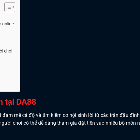
o online
ời chơi
ến tại DA88
 đam mê cá độ và tìm kiếm cơ hội sinh lời từ các trận đấu đỉnh
, người chơi có thể dễ dàng tham gia đặt tiền vào nhiều bộ môn 