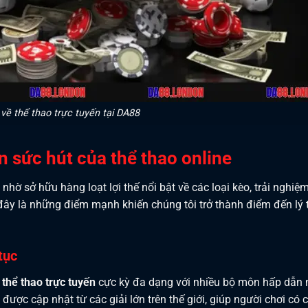
 về thể thao trực tuyến tại DA88
n sức hút của thể thao online
hờ sở hữu hàng loạt lợi thế nổi bật về các loại kèo, trải nghiệ
đây là những điểm mạnh khiến chúng tôi trở thành điểm đến lý
tục
i
thể thao trực tuyến
cực kỳ đa dạng với nhiều bộ môn hấp dẫn
ược cập nhật từ các giải lớn trên thế giới, giúp người chơi có c