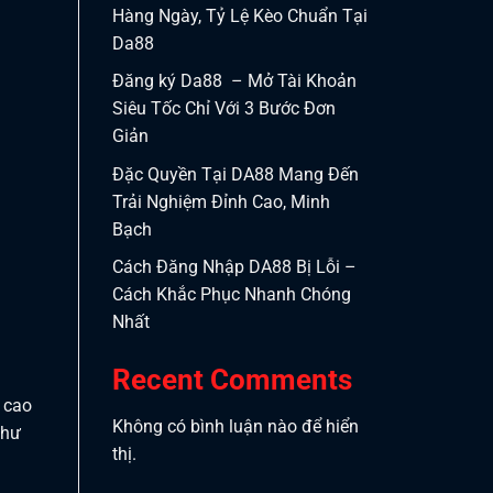
Hàng Ngày, Tỷ Lệ Kèo Chuẩn Tại
Da88
Đăng ký Da88 – Mở Tài Khoản
Siêu Tốc Chỉ Với 3 Bước Đơn
Giản
Đặc Quyền Tại DA88 Mang Đến
Trải Nghiệm Đỉnh Cao, Minh
Bạch
Cách Đăng Nhập DA88 Bị Lỗi –
Cách Khắc Phục Nhanh Chóng
Nhất
Recent Comments
 cao
Không có bình luận nào để hiển
như
thị.