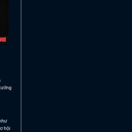
m
 tưởng
 như
ơ hội